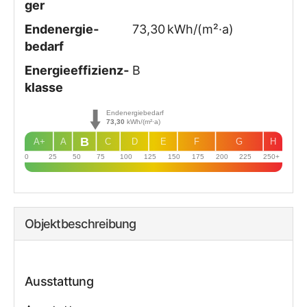
ger
Endenergie­
73,30 kWh/(m²·a)
bedarf
Energie­effizienz­
B
klasse
Endenergiebedarf
73,30
kWh/(m²·a)
B
A+
A
C
D
E
F
G
H
0
25
50
75
100
125
150
175
200
225
250+
Objekt­beschreibung
Ausstattung