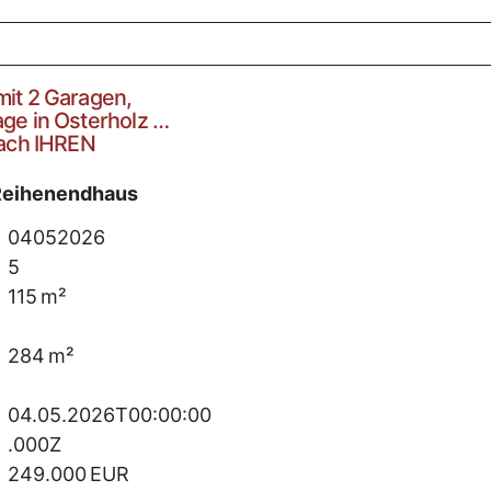
it 2 Garagen,
ge in Osterholz …
nach IHREN
Reihenendhaus
04052026
5
115 m²
284 m²
04.05.2026T00:00:00
.000Z
249.000 EUR