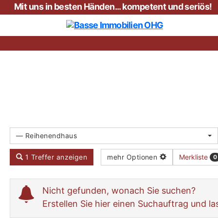
Mit uns in besten Händen... kompetent und seriös!
Basse
Immobilien
OHG
— Reihenendhaus
Merkliste
1 Treffer anzeigen
mehr Optionen
0
Nicht gefunden, wonach Sie suchen?
Erstellen Sie hier einen Suchauftrag und l